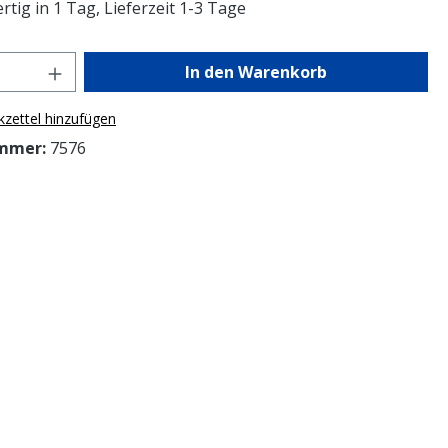
tig in 1 Tag, Lieferzeit 1-3 Tage
Anzahl: Gib den gewünschten Wert ein o
In den Warenkorb
zettel hinzufügen
mmer:
7576