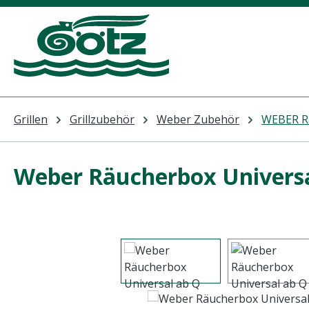
m Hauptinhalt springen
Zur Suche springen
Zur Hauptnavigation springen
Grillen
Grillzubehör
Weber Zubehör
WEBER R
Weber Räucherbox Universa
Bildergalerie überspringen