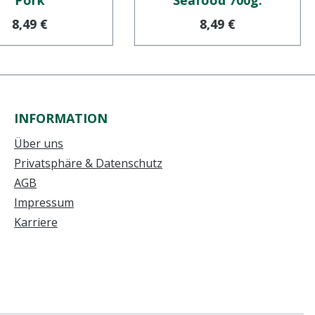
Pork
Seafood 700g.
Regulärer Preis:
Regulärer Preis:
8,49 €
8,49 €
INFORMATION
Über uns
Privatsphäre & Datenschutz
AGB
Impressum
Karriere