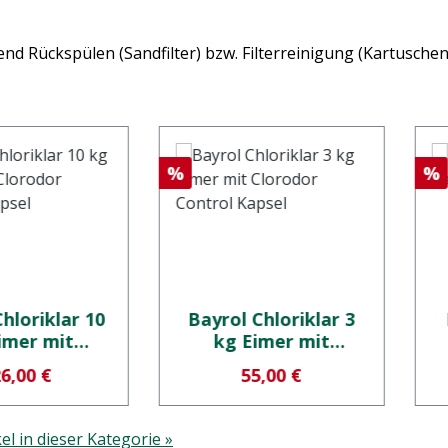
nd Rückspülen (Sandfilter) bzw. Filterreinigung (Kartuschenf
Rabatt
Ra
%
%
hloriklar 10
Bayrol Chloriklar 3
imer mit
kg Eimer mit
or Control
Clorodor Control
rkaufspreis:
Verkaufspreis:
6,00 €
55,00 €
apsel
Kapsel
el in dieser Kategorie »