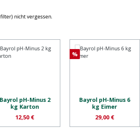
ilter) nicht vergessen.
batt
Rabatt
%
Bayrol pH-Minus 2
Bayrol pH-Minus 6
kg Karton
kg Eimer
Verkaufspreis:
Verkaufspreis:
12,50 €
29,00 €