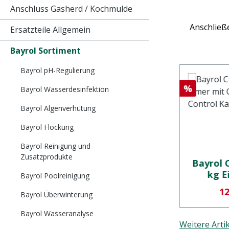
Anschluss Gasherd / Kochmulde
Anschließe
Ersatzteile Allgemein
Bayrol Sortiment
Bayrol pH-Regulierung
Rabatt
Rabatt
%
%
Bayrol Wasserdesinfektion
Bayrol Algenverhütung
Bayrol Flockung
Bayrol Reinigung und
Zusatzprodukte
12 kg
Bayrol Chloriklar 1kg
Bayrol C
Dose
kg E
Bayrol Poolreinigung
Clorod
preis:
Verkaufspreis:
Ve
20,50 €
12
Bayrol Überwinterung
K
Bayrol Wasseranalyse
Weitere Artik