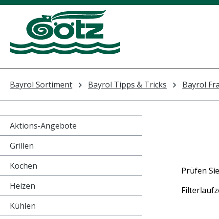
m Hauptinhalt springen
Zur Suche springen
Zur Hauptnavigation springen
Bayrol Sortiment
Bayrol Tipps & Tricks
Bayrol Fr
Aktions-Angebote
Grillen
Kochen
Prüfen Sie
Heizen
Filterlauf
Kühlen