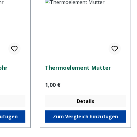
ohr
Thermoelement Mutter
Regulärer Preis:
1,00 €
Details
zufügen
Zum Vergleich hinzufügen