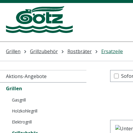
m Hauptinhalt springen
Zur Suche springen
Zur Hauptnavigation springen
Grillen
Grillzubehör
Rostbräter
Ersatzeile
Sofor
Aktions-Angebote
Grillen
Gasgrill
Holzkohlegrill
Elektrogrill
Grillzubehör