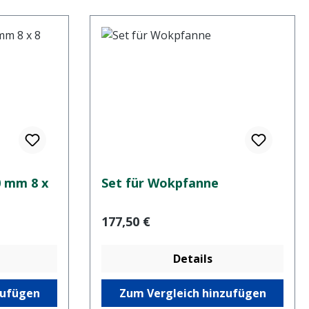
 mm 8 x
Set für Wokpfanne
Regulärer Preis:
177,50 €
Details
zufügen
Zum Vergleich hinzufügen