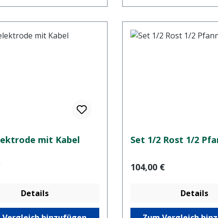
ektrode mit Kabel
Set 1/2 Rost 1/2 Pf
er Preis:
Regulärer Preis:
€
104,00 €
Details
Details
 Vergleich hinzufügen
Zum Vergleich hin