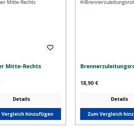
r Mitte-Rechts
Brennerzuleitungsr
er Preis:
Regulärer Preis:
€
18,90 €
Details
Details
 Vergleich hinzufügen
Zum Vergleich hin