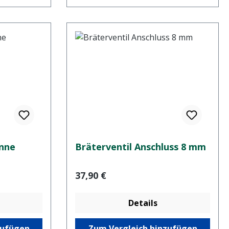
anne
Bräterventil Anschluss 8 mm
Regulärer Preis:
37,90 €
Details
zufügen
Zum Vergleich hinzufügen