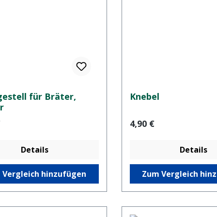
estell für Bräter,
Knebel
r
er Preis:
Regulärer Preis:
€
4,90 €
Details
Details
 Vergleich hinzufügen
Zum Vergleich hin