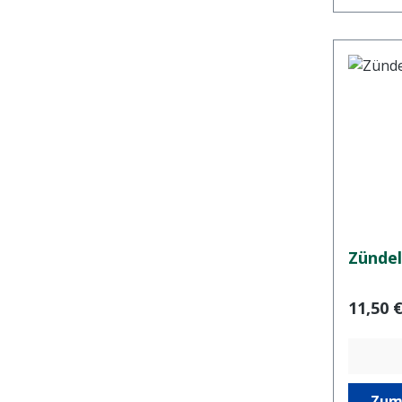
Zündel
Regulär
11,50 
Zum