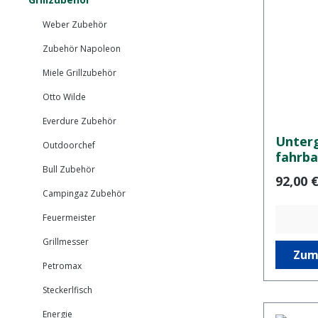
Weber Zubehör
Zubehör Napoleon
Miele Grillzubehör
Otto Wilde
Everdure Zubehör
Unterg
Outdoorchef
fahrba
Bull Zubehör
Regulär
92,00 
Campingaz Zubehör
Feuermeister
Grillmesser
Zum
Petromax
Steckerlfisch
Energie