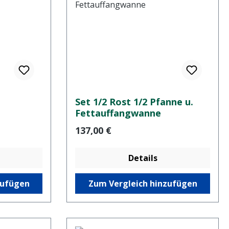
Set 1/2 Rost 1/2 Pfanne u.
Fettauffangwanne
Regulärer Preis:
137,00 €
Details
zufügen
Zum Vergleich hinzufügen