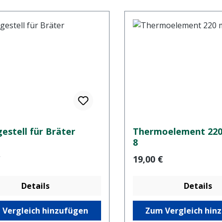
estell für Bräter
Thermoelement 220
8
er Preis:
Regulärer Preis:
€
19,00 €
Details
Details
 Vergleich hinzufügen
Zum Vergleich hin