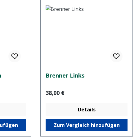
n
Brenner Links
Regulärer Preis:
38,00 €
Details
zufügen
Zum Vergleich hinzufügen