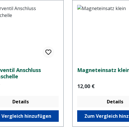
ventil Anschluss
Magneteinsatz klei
schelle
er Preis:
Regulärer Preis:
€
12,00 €
Details
Details
 Vergleich hinzufügen
Zum Vergleich hin