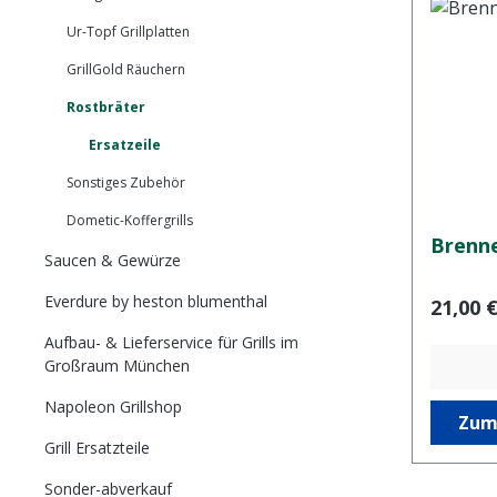
Ur-Topf Grillplatten
GrillGold Räuchern
Rostbräter
Ersatzeile
Sonstiges Zubehör
Dometic-Koffergrills
Brenne
Saucen & Gewürze
Everdure by heston blumenthal
Regulär
21,00 
Aufbau- & Lieferservice für Grills im
Großraum München
Napoleon Grillshop
Zum
Grill Ersatzteile
Sonder-abverkauf