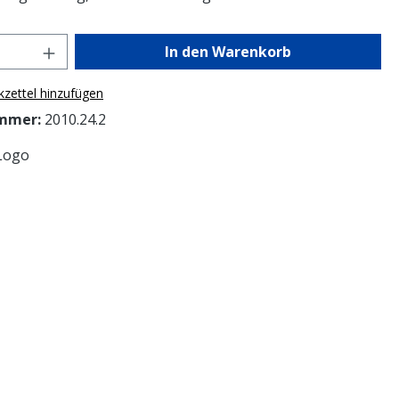
Anzahl: Gib den gewünschten Wert ein o
In den Warenkorb
zettel hinzufügen
mmer:
2010.24.2