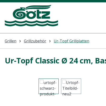
m Hauptinhalt springen
Zur Suche springen
Zur Hauptnavigation springen
Grillen
Grillzubehör
Ur-Topf Grillplatten
Ur-Topf Classic Ø 24 cm, Ba
Bildergalerie überspringen