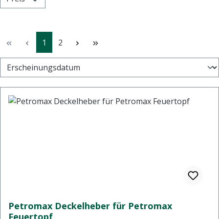
Seite
Seite
1
2
Petromax Deckelheber für Petromax
Feuertopf