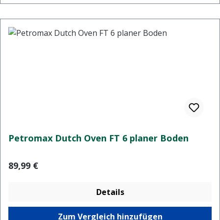
Petromax Dutch Oven FT 6 planer Boden
Regulärer Preis:
89,99 €
Details
Zum Vergleich hinzufügen