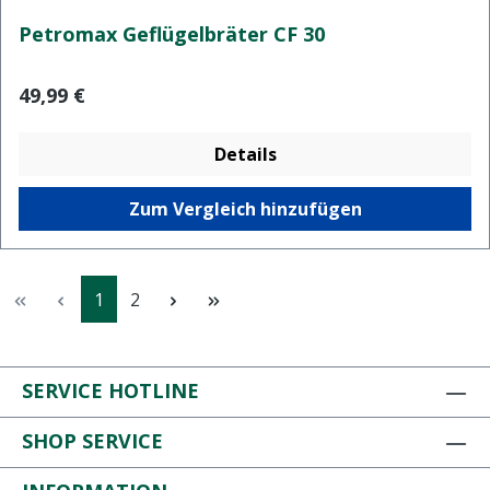
Petromax Geflügelbräter CF 30
Regulärer Preis:
49,99 €
Details
Zum Vergleich hinzufügen
Seite
Seite
1
2
SERVICE HOTLINE
SHOP SERVICE