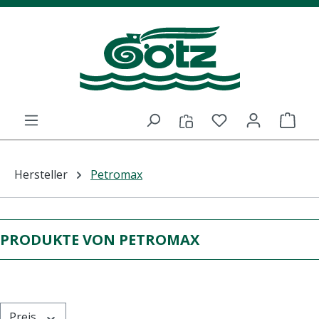
Zum Hauptinhalt springen
Du hast 0 Prod
Ware
Hersteller
Petromax
PRODUKTE VON PETROMAX
Preis