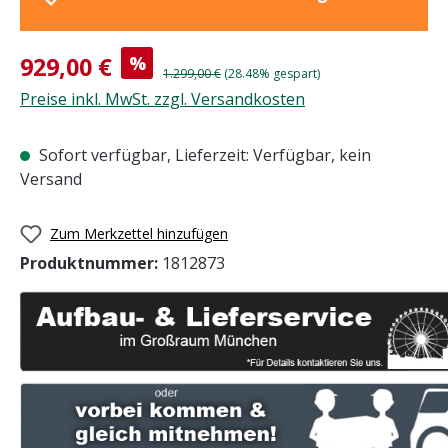
Verkaufspreis:
929,00 €
%
Regulärer Preis:
1.299,00 €
(28.48% gespart)
Preise inkl. MwSt. zzgl. Versandkosten
Sofort verfügbar, Lieferzeit: Verfügbar, kein
Versand
Zum Merkzettel hinzufügen
Produktnummer:
1812873