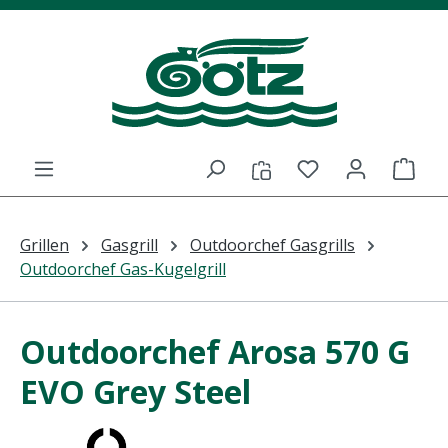
Zum Hauptinhalt springen
Du hast 0 Prod
Ware
Grillen
Gasgrill
Outdoorchef Gasgrills
Outdoorchef Gas-Kugelgrill
Outdoorchef Arosa 570 G
EVO Grey Steel