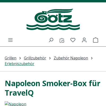
Zum Hauptinhalt springen
Du hast 0 Prod
Ware
Grillen
Grillzubehör
Zubehör Napoleon
Erlebniszubehör
Napoleon Smoker-Box für
TravelQ