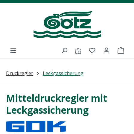
Zum Hauptinhalt springen
Du hast 0 Prod
Ware
Druckregler
Leckgassicherung
Mitteldruckregler mit
Leckgassicherung