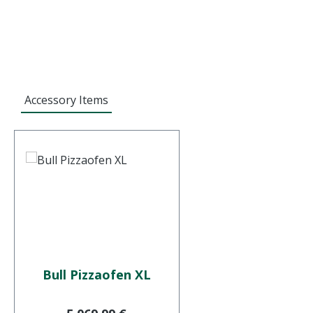
Accessory Items
Bull Pizzaofen XL
Regulärer Preis: