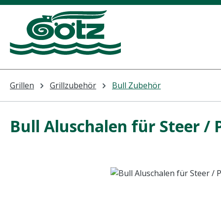
m Hauptinhalt springen
Zur Suche springen
Zur Hauptnavigation springen
Grillen
Grillzubehör
Bull Zubehör
Bull Aluschalen für Steer / 
Bildergalerie überspringen