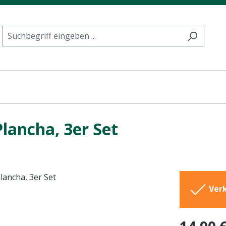
Plancha, 3er Set
Verk
Regulärer Pr