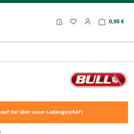
Du hast 0 Produkte auf
0,00 €
Ware
auf nur über unser Ladengeschäft
eis: