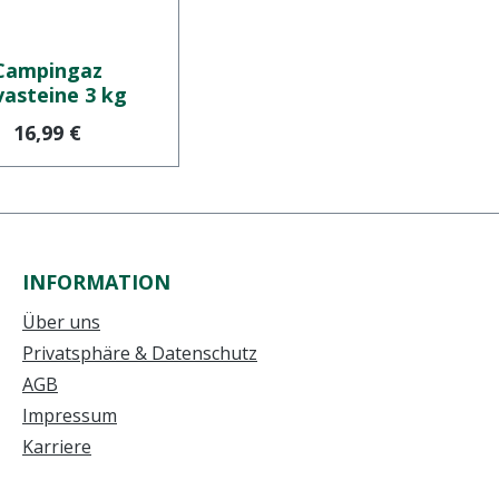
Campingaz
vasteine 3 kg
Regulärer Preis:
16,99 €
INFORMATION
Über uns
Privatsphäre & Datenschutz
AGB
Impressum
Karriere