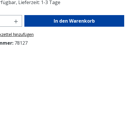
fügbar, Lieferzeit: 1-3 Tage
Anzahl: Gib den gewünschten Wert ein o
In den Warenkorb
zettel hinzufügen
mmer:
78127